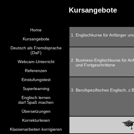
Kursangebote
Home
1. Englischkurse für Anfänger un
Kursangebote
Deutsch als Fremdsprache
(DaF)
2. Business-Englischkurse für An
Webcam-Unterricht
und Fortgeschrittene
Referenzen
Einstufungstest
Superlearning
3. Berufspezifisches Englisch, z.B
Englisch lernen
darf Spaß machen
Übersetzungen
Korrekturlesen
Klassenarbeiten korrigieren