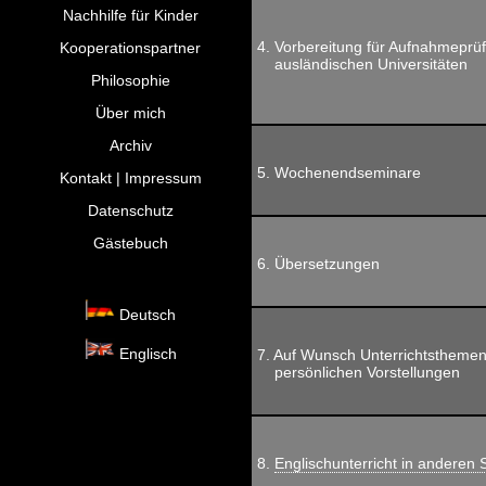
Nachhilfe für Kinder
4. Vorbereitung für Aufnahmeprü
Kooperationspartner
ausländischen Universitäten
Philosophie
Über mich
Archiv
5. Wochenendseminare
Kontakt | Impressum
Datenschutz
Gästebuch
6. Übersetzungen
Deutsch
Englisch
7. Auf Wunsch Unterrichtstheme
persönlichen Vorstellungen
8.
Englischunterricht in anderen