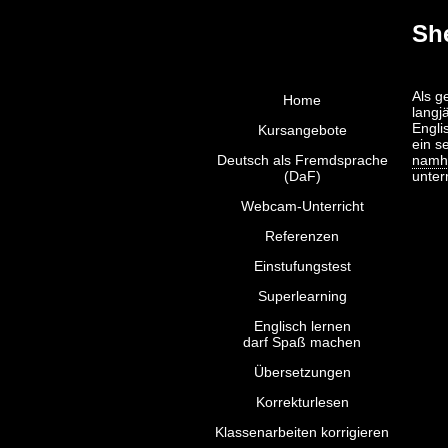
Sh
Als g
Home
langj
Engli
Kursangebote
ein s
Deutsch als Fremdsprache
namh
(DaF)
unterr
Webcam-Unterricht
Referenzen
Einstufungstest
Superlearning
Englisch lernen
darf Spaß machen
Übersetzungen
Korrekturlesen
Klassenarbeiten korrigieren